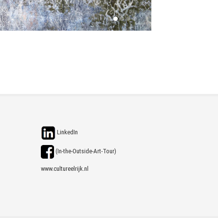
LinkedIn
(In-the-Outside-Art-Tour)
www.cultureelrijk.nl