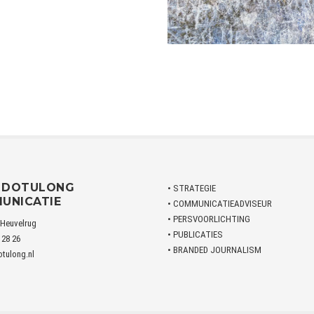
A DOTULONG
• STRATEGIE
UNICATIE
• COMMUNICATIEADVISEUR
• PERSVOORLICHTING
 Heuvelrug
• PUBLICATIES
 28 26
• BRANDED JOURNALISM
tulong.nl