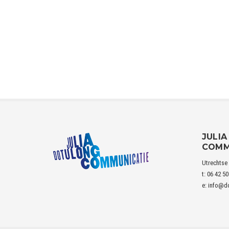
JULI
COMM
Utrechtse
t: 06 42 50
e:
info@do